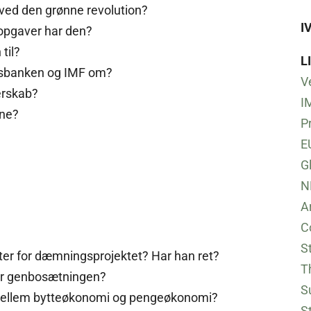
ved den grønne revolution?
I
opgaver har den?
til?
L
ensbanken og IMF om?
V
nerskab?
I
ene?
P
E
G
N
A
C
S
er for dæmningsprojektet? Har han ret?
T
ter genbosætningen?
S
 mellem bytteøkonomi og pengeøkonomi?
S