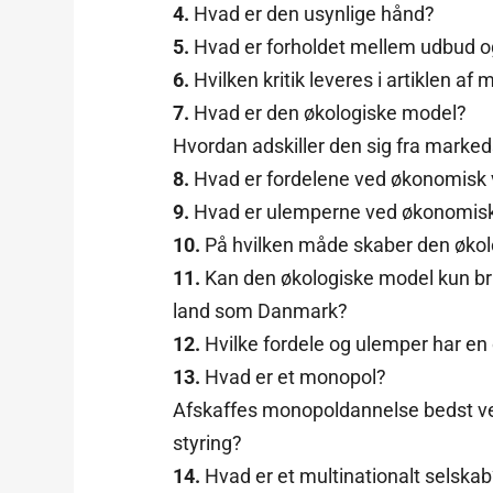
4.
Hvad er den usynlige hånd?
5.
Hvad er forholdet mellem udbud o
6.
Hvilken kritik leveres i artiklen a
7.
Hvad er den økologiske model?
Hvordan adskiller den sig fra marke
8.
Hvad er fordelene ved økonomisk
9.
Hvad er ulemperne ved økonomis
10.
På hvilken måde skaber den økol
11.
Kan den økologiske model kun brug
land som Danmark?
12.
Hvilke fordele og ulemper har en 
13.
Hvad er et monopol?
Afskaffes monopoldannelse bedst ved 
styring?
14.
Hvad er et multinationalt selska