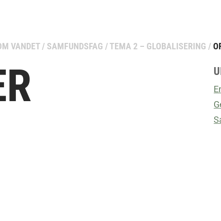
OM VANDET
/
SAMFUNDSFAG
/
TEMA 2 – GLOBALISERING
/
O
ER
U
E
G
S