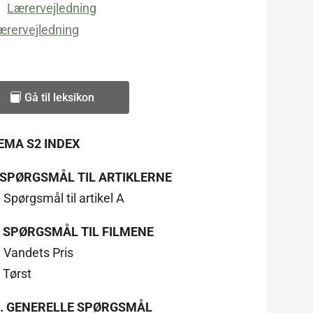
Lærervejledning
ærervejledning
Gå til leksikon
EMA S2 INDEX
. SPØRGSMÅL TIL ARTIKLERNE
: Spørgsmål til artikel A
I. SPØRGSMÅL TIL FILMENE
: Vandets Pris
: Tørst
II. GENERELLE SPØRGSMÅL