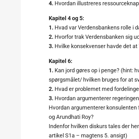
4.
Hvordan illustreres ressourcekna
Kapitel 4 og 5:
1.
Hvad var Verdensbankens rolle i 
2.
Hvorfor trak Verdensbanken sig ud
3.
Hvilke konsekvenser havde det at 
Kapitel 6:
1.
Kan jord gøres op i penge? (hint: hv
spørgsmålet/ hvilken bruges for at s
2.
Hvad er problemet med fordelingen
3.
Hvordan argumenterer regeringen
Hvordan argumenterer konsulenten 
og Arundhati Roy?
Indenfor hvilken diskurs tales der he
artikel S1a – magtens 5. ansigt)