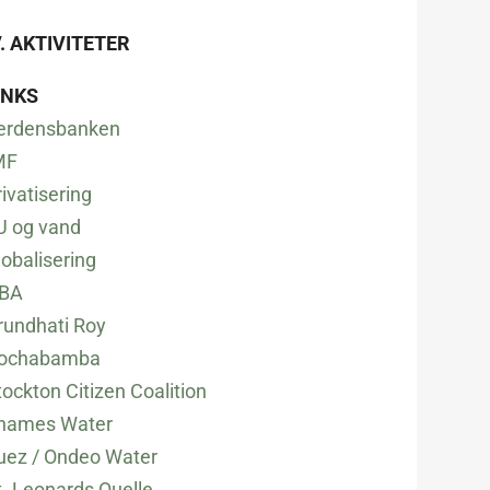
V. AKTIVITETER
INKS
erdensbanken
MF
rivatisering
U og vand
lobalisering
BA
rundhati Roy
ochabamba
tockton Citizen Coalition
hames Water
uez / Ondeo Water
t. Leonards Quelle