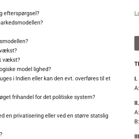
g efterspørgsel?
L
f markedsmodellen?
dsmodellen?
 vækst?
k vækst?
T
ogiske model lighed?
es i Indien eller kan den evt. overføres til et
I
A
øget frihandel for det politiske system?
I
A
en privatisering eller ved en større statslig
B
b?
I