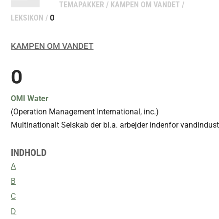
TEMAPAKKER
/
KAMPEN OM VANDET
/
LEKSIKON
/
O
KAMPEN OM VANDET
O
OMI Water
(Operation Management International, inc.)
Multinationalt Selskab der bl.a. arbejder indenfor vandindust
INDHOLD
A
B
C
D