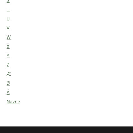
S
T
U
V
W
X
Y
Z
Æ
Ø
Å
Navne