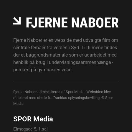
Fjerne Naboer er en webside med udvalgte film om
centrale temaer fra verden i Syd. Til filmene findes
der et baggrundsmateriale som er udarbejdet med
henblik på brug i undervisningssammenhænge -
primært på gymnasieniveau.
Fjerne Naboer administreres af Spor Media. Websiden blev
etableret med støtte fra Danidas oplysningsbevilling. © Spor
Media
SPOR Media
Elmegade 5, 1.sal