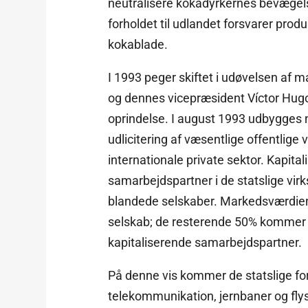
neutralisere kokadyrkernes bevægels
forholdet til udlandet forsvarer pro
kokablade.
I 1993 peger skiftet i udøvelsen af
og dennes vicepræsident Víctor Hugo
oprindelse. I august 1993 udbygges 
udlicitering af væsentlige offentlige
internationale private sektor. Kapital
samarbejdspartner i de statslige virk
blandede selskaber. Markedsværdien
selskab; de resterende 50% kommer f
kapitaliserende samarbejdspartner.
På denne vis kommer de statslige fore
telekommunikation, jernbaner og flys