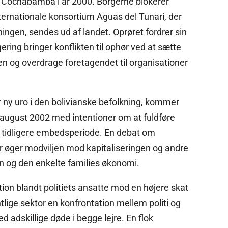
 i Cochabamba i år 2000. Borgerne blokerer
nternationale konsortium Aguas del Tunari, der
ningen, sendes ud af landet. Oprøret fordrer sin
ring bringer konflikten til ophør ved at sætte
n og overdrage foretagendet til organisationer
r ny uro i den bolivianske befolkning, kommer
 august 2002 med intentioner om at fuldføre
s tidligere embedsperiode. En debat om
er øger modviljen mod kapitaliseringen og andre
en og den enkelte families økonomi.
ion blandt politiets ansatte mod en højere skat
tlige sektor en konfrontation mellem politi og
 adskillige døde i begge lejre. En flok