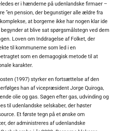
geledes er i hænderne på udenlandske firmaer –
e ”en pension, der begunstiger alle ældre fra
 komplekse, at borgerne ikke har nogen klar ide
r begynder at blive sat spørgsmålstegn ved dem
ngen. Loven om Inddragelse af Folket, der
ekte til kommunerne som led i en
 betragtet som en demagogisk metode til at
onale karakter.
sten (1997) styrker en fortsættelse af den
terfølges han af vicepræsident Jorge Quiroga,
ende olie og gas. Søgen efter gas, udvinding og
s til udenlandske selskaber, der høster
source. Et første tegn på et ønske om
cer, der administreres af udenlandske