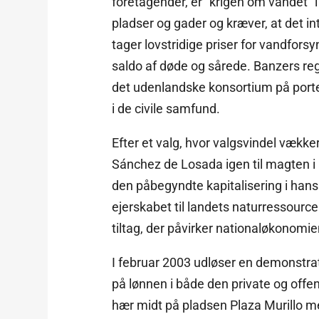
foretagender, er ”krigen om vandet”
pladser og gader og kræver, at det i
tager lovstridige priser for vandforsy
saldo af døde og sårede. Banzers rege
det udenlandske konsortium på porte
i de civile samfund.
Efter et valg, hvor valgsvindel vække
Sánchez de Losada igen til magten i
den påbegyndte kapitalisering i han
ejerskabet til landets naturressourc
tiltag, der påvirker nationaløkonomi
I februar 2003 udløser en demonstrat
på lønnen i både den private og offen
hær midt på pladsen Plaza Murillo med