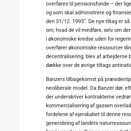
overføres til pensionsfonde – der li
og som skal administrere og finansier
den 31/12. 1995”. De nye tiltag er så
om, hvad de vil medføre, selv om de
i økonomiske kredse uden for regeri
overfører økonomiske ressourcer dir
decentralisering, blev af arbejderne
dække over de øvrige tiltags antinati
Banzers tilbagekomst på præsidentpo
neoliberale model. Da Banzer dør, ef
der underskriver kontrakterne vedrør
kommercialisering af gassen overlade
fordelene af ejerskabet til denne res
generobring af landets naturressour