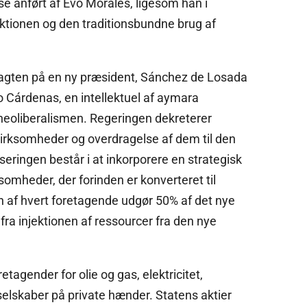
e anført af Evo Morales, ligesom han i
duktionen og den traditionsbundne brug af
 magten på en ny præsident, Sánchez de Losada
 Cárdenas, en intellektuel af aymara
neoliberalismen. Regeringen dekreterer
 virksomheder og overdragelse af dem til den
iseringen består i at inkorporere en strategisk
somheder, der forinden er konverteret til
 af hvert foretagende udgør 50% af det nye
ra injektionen af ressourcer fra den nye
tagender for olie og gas, elektricitet,
elskaber på private hænder. Statens aktier