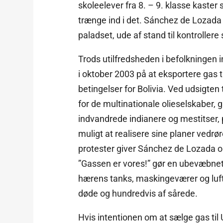
skoleelever fra 8. – 9. klasse kaste
trænge ind i det. Sánchez de Lozada 
paladset, ude af stand til kontrollere
Trods utilfredsheden i befolkningen 
i oktober 2003 på at eksportere gas 
betingelser for Bolivia. Ved udsigten 
for de multinationale olieselskaber, gå
indvandrede indianere og mestitser, p
muligt at realisere sine planer vedrø
protester giver Sánchez de Lozada ord
”Gassen er vores!” gør en ubevæbne
hærens tanks, maskingeværer og luft
døde og hundredvis af sårede.
Hvis intentionen om at sælge gas til 