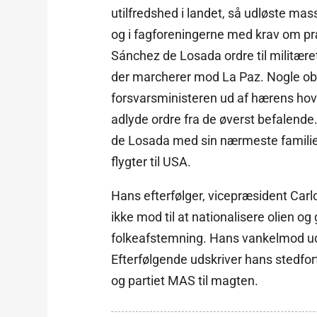
utilfredshed i landet, så udløste mass
og i fagforeningerne med krav om pr
Sánchez de Losada ordre til militær
der marcherer mod La Paz. Nogle obe
forsvarsministeren ud af hærens hove
adlyde ordre fra de øverst befalen
de Losada med sin nærmeste familie ti
flygter til USA.
Hans efterfølger, vicepræsident Carl
ikke mod til at nationalisere olien og
folkeafstemning. Hans vankelmod udl
Efterfølgende udskriver hans stedfor
og partiet MAS til magten.