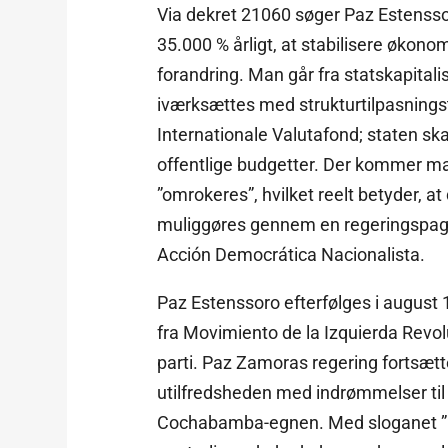
Via dekret 21060 søger Paz Estenssor
35.000 % årligt, at stabilisere økonom
forandring. Man går fra statskapitali
iværksættes med strukturtilpasnings
Internationale Valutafond; staten sk
offentlige budgetter. Der kommer ma
”omrokeres”, hvilket reelt betyder, a
muliggøres gennem en regeringspag
Acción Democrática Nacionalista.
Paz Estenssoro efterfølges i augus
fra Movimiento de la Izquierda Revol
parti. Paz Zamoras regering fortsæt
utilfredsheden med indrømmelser til
Cochabamba-egnen. Med sloganet ”kok