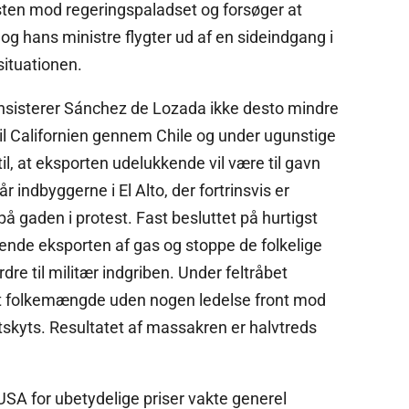
r sten mod regeringspaladset og forsøger at
og hans ministre flygter ud af en sideindgang i
 situationen.
insisterer Sánchez de Lozada ikke desto mindre
til Californien gennem Chile og under ugunstige
til, at eksporten udelukkende vil være til gavn
r indbyggerne i El Alto, der fortrinsvis er
å gaden i protest. Fast besluttet på hurtigst
rende eksporten af gas og stoppe de folkelige
re til militær indgriben. Under feltråbet
t folkemængde uden nogen ledelse front mod
skyts. Resultatet af massakren er halvtreds
USA for ubetydelige priser vakte generel