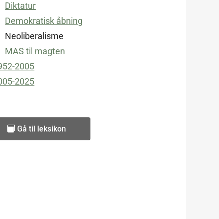
Diktatur
Demokratisk åbning
Neoliberalisme
MAS til magten
952-2005
005-2025
Gå til leksikon