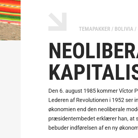
TEMAPAKKER
/
BOLIVIA
/
NEOLIBER
KAPITALI
Den 6. august 1985 kommer Víctor Pa
Lederen af Revolutionen i 1952 ser i
økonomien end den neoliberale model.
præsidentembedet erklærer han, at s
bebuder indførelsen af en ny økonomi