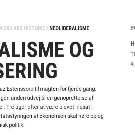
B
4.500 ÅRS HISTORIE
/
NEOLIBERALISME
ALISME OG
H
Ti
SERING
4
z Estenssoro til magten for fjerde gang.
ngen anden udvej til en genoprettelse af
 Tre uger efter at være blevet indsat i
tatsstyringen af økonomien skal høre op og
sk politik.