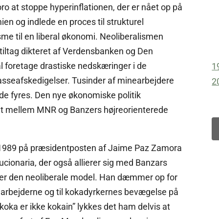
o at stoppe hyperinflationen, der er nået op på
ien og indlede en proces til strukturel
sme til en liberal økonomi. Neoliberalismen
tiltag dikteret af Verdensbanken og Den
al foretage drastiske nedskæringer i de
1
sseafskedigelser. Tusinder af minearbejdere
2
t de fyres. Den nye økonomiske politik
t mellem MNR og Banzers højreorienterede
t 1989 på præsidentposten af Jaime Paz Zamora
ucionaria, der også allierer sig med Banzars
ter den neoliberale model. Han dæmmer op for
 arbejderne og til kokadyrkernes bevægelse på
a er ikke kokain” lykkes det ham delvis at