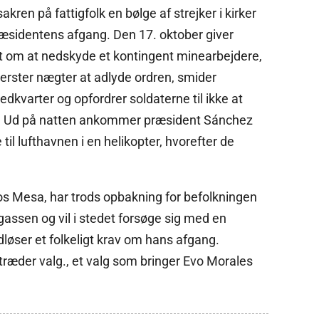
akren på fattigfolk en bølge af strejker i kirker
æsidentens afgang. Den 17. oktober giver
et om at nedskyde et kontingent minearbejdere,
rster nægter at adlyde ordren, smider
dkvarter og opfordrer soldaterne til ikke at
de. Ud på natten ankommer præsident Sánchez
l lufthavnen i en helikopter, hvorefter de
os Mesa, har trods opbakning for befolkningen
 gassen og vil i stedet forsøge sig med en
øser et folkeligt krav om hans afgang.
træder valg., et valg som bringer Evo Morales