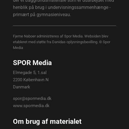
der et baggrundsmateriale som er udarbejdet med
henblik på brug i undervisningssammenhænge -
primært på gymnasieniveau.
Fjerne Naboer administreres af Spor Media. Websiden blev
etableret med støtte fra Danidas oplysningsbevilling. © Spor
Media
SPOR Media
Elmegade 5, 1.sal
2200 København N
Danmark
spor@spormedia.dk
www.spormedia.dk
Om brug af materialet