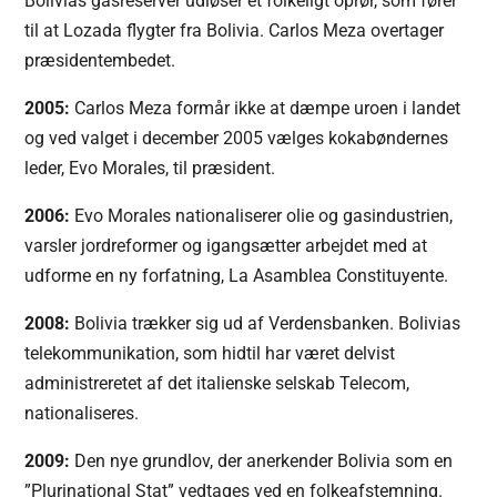
Bolivias gasreserver udløser et folkeligt oprør, som fører
til at Lozada flygter fra Bolivia. Carlos Meza overtager
præsidentembedet.
2005:
Carlos Meza formår ikke at dæmpe uroen i landet
og ved valget i december 2005 vælges kokabøndernes
leder, Evo Morales, til præsident.
2006:
Evo Morales nationaliserer olie og gasindustrien,
varsler jordreformer og igangsætter arbejdet med at
udforme en ny forfatning, La Asamblea Constituyente.
2008:
Bolivia trækker sig ud af Verdensbanken. Bolivias
telekommunikation, som hidtil har været delvist
administreretet af det italienske selskab Telecom,
nationaliseres.
2009:
Den nye grundlov, der anerkender Bolivia som en
”Plurinational Stat” vedtages ved en folkeafstemning.