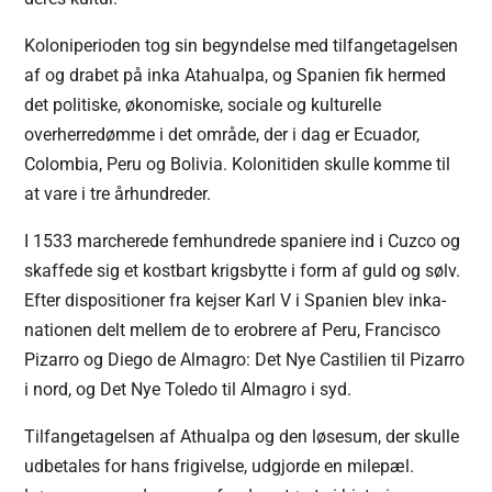
Koloniperioden tog sin begyndelse med tilfangetagelsen
af og drabet på inka Atahualpa, og Spanien fik hermed
det politiske, økonomiske, sociale og kulturelle
overherredømme i det område, der i dag er Ecuador,
Colombia, Peru og Bolivia. Kolonitiden skulle komme til
at vare i tre århundreder.
I 1533 marcherede femhundrede spaniere ind i Cuzco og
skaffede sig et kostbart krigsbytte i form af guld og sølv.
Efter dispositioner fra kejser Karl V i Spanien blev inka-
nationen delt mellem de to erobrere af Peru, Francisco
Pizarro og Diego de Almagro: Det Nye Castilien til Pizarro
i nord, og Det Nye Toledo til Almagro i syd.
Tilfangetagelsen af Athualpa og den løsesum, der skulle
udbetales for hans frigivelse, udgjorde en milepæl.