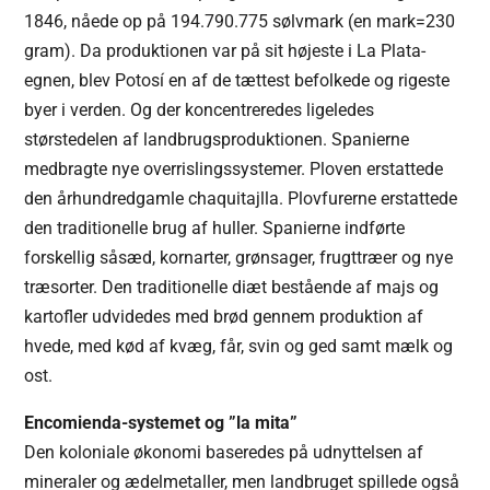
1846, nåede op på 194.790.775 sølvmark (en mark=230
gram). Da produktionen var på sit højeste i La Plata-
egnen, blev Potosí en af de tættest befolkede og rigeste
byer i verden. Og der koncentreredes ligeledes
størstedelen af landbrugsproduktionen. Spanierne
medbragte nye overrislingssystemer. Ploven erstattede
den århundredgamle chaquitajlla. Plovfurerne erstattede
den traditionelle brug af huller. Spanierne indførte
forskellig såsæd, kornarter, grønsager, frugttræer og nye
træsorter. Den traditionelle diæt bestående af majs og
kartofler udvidedes med brød gennem produktion af
hvede, med kød af kvæg, får, svin og ged samt mælk og
ost.
Encomienda-systemet og ”la mita”
Den koloniale økonomi baseredes på udnyttelsen af
mineraler og ædelmetaller, men landbruget spillede også