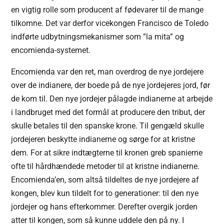
en vigtig rolle som producent af fødevarer til de mange
tilkomne. Det var derfor vicekongen Francisco de Toledo
indførte udbytningsmekanismer som ”la mita” og
encomienda-systemet.
Encomienda var den ret, man overdrog de nye jordejere
over de indianere, der boede på de nye jordejeres jord, før
de kom til. Den nye jordejer pålagde indianerne at arbejde
i landbruget med det formål at producere den tribut, der
skulle betales til den spanske krone. Til gengæld skulle
jordejeren beskytte indianerne og sørge for at kristne
dem. For at sikre indtægterne til kronen greb spanierne
ofte til hårdhændede metoder til at kristne indianerne.
Encomienda’en, som altså tildeltes de nye jordejere af
kongen, blev kun tildelt for to generationer: til den nye
jordejer og hans efterkommer. Derefter overgik jorden
atter til kongen, som så kunne uddele den på ny. I