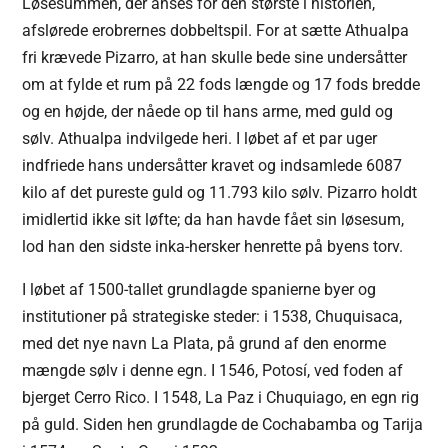
Løsesummen, der anses for den største i historien,
afslørede erobrernes dobbeltspil. For at sætte Athualpa
fri krævede Pizarro, at han skulle bede sine undersåtter
om at fylde et rum på 22 fods længde og 17 fods bredde
og en højde, der nåede op til hans arme, med guld og
sølv. Athualpa indvilgede heri. I løbet af et par uger
indfriede hans undersåtter kravet og indsamlede 6087
kilo af det pureste guld og 11.793 kilo sølv. Pizarro holdt
imidlertid ikke sit løfte; da han havde fået sin løsesum,
lod han den sidste inka-hersker henrette på byens torv.
I løbet af 1500-tallet grundlagde spanierne byer og
institutioner på strategiske steder: i 1538, Chuquisaca,
med det nye navn La Plata, på grund af den enorme
mængde sølv i denne egn. I 1546, Potosí, ved foden af
bjerget Cerro Rico. I 1548, La Paz i Chuquiago, en egn rig
på guld. Siden hen grundlagde de Cochabamba og Tarija