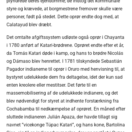
plyndrede deres ejendomme; de indtog det kommunale
styre og krævede, at borgmestrene fremover skulle være
personer, født på stedet. Dette oprør endte dog med, at
Calatayud blev dræbt.
Det omtalte afgiftssystem udløste også oprør i Chayanta
i 1780 anført af Katari-brødrene. Oprøret endte efter et år,
da Tomás Katari døde i kamp, og hans to brødre Nicolás
og Dámaso blev henrettet. I 1781 tilskyndede Sebastián
Pagador indianerne til oprør i Oruro med henvisning til, at
bystyret udelukkede dem fra deltagelse, idet der kun sad
enten kreolere eller mestitser. Det førte til en
massemobilisering af de udelukkede indianere, og det
blev nødvendigt for styret at indhente forstærkning fra
Cochabamba til nedkæmpelse af oprøret. En måned efter
sluttede indianeren Julián Apaza, der havde tillagt sig
navnet ”vicekonge Túpac Katari”, og hans kone, Bartolina