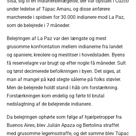
Sisa, sig til en indianerbevægelse, der var opstået i Cuzco
under ledelse af Túpac Amaru, og disse anførere
marcherede i spidsen for 30.000 indianere mod La Paz,
som de belejrede i 7 måneder.
Belejringen af La Paz var den længste og mest
grusomme konfrontation mellem indianerne fra landet
og spaniere, kreolere og mestitser i hovedstaden. Byens
få reservelagre var brugt op efter nogle få måneder. Sult
og tørst decimerede befolkningen i byen. Det siges, at
man af mangel på kød stegte sålerne på folks støvler.
Men de belejrede holdt stand i håb om forstærkning.
Forstærkningen kom endelig og førte til brutal
nedslagtning af de belejrende indianere.
Da belejringen ophørte som følge af hjælpetropper fra
Buenos Aires, blev Julián Apaza og Bertolina straffet
med grusomme legemsstraffe, og det samme blev Túpac