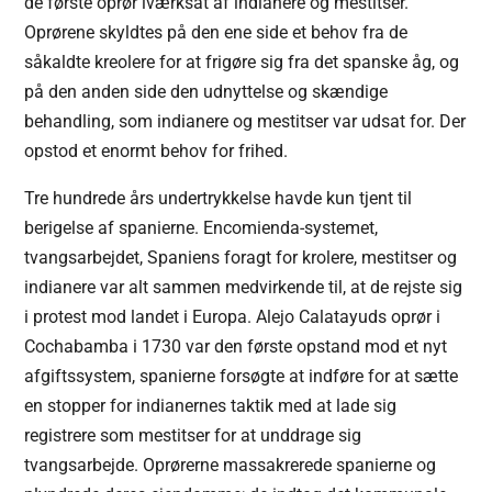
de første oprør iværksat af indianere og mestitser.
Oprørene skyldtes på den ene side et behov fra de
såkaldte kreolere for at frigøre sig fra det spanske åg, og
på den anden side den udnyttelse og skændige
behandling, som indianere og mestitser var udsat for. Der
opstod et enormt behov for frihed.
Tre hundrede års undertrykkelse havde kun tjent til
berigelse af spanierne. Encomienda-systemet,
tvangsarbejdet, Spaniens foragt for krolere, mestitser og
indianere var alt sammen medvirkende til, at de rejste sig
i protest mod landet i Europa. Alejo Calatayuds oprør i
Cochabamba i 1730 var den første opstand mod et nyt
afgiftssystem, spanierne forsøgte at indføre for at sætte
en stopper for indianernes taktik med at lade sig
registrere som mestitser for at unddrage sig
tvangsarbejde. Oprørerne massakrerede spanierne og