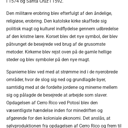
i 1574 og Santa Cruz i 1592.
Den militære erobring blev efterfulgt af den åndelige,
religiøse, erobring. Den katolske kirke skaffede sig
politisk magt og kulturel indflydelse gennem udbredelse
af den kristne lære. Korset blev det nye symbol, der blev
påtvunget de besejrede ved brug af de grusomste
metoder. Kirkerne blev rejst oven på de gamle hellige
steder og blev symboler på den nye magt.
Spanierne blev ved med at strømme ind i de nyerobrede
områder, hvor de slog sig ned og grundlagde byer,
samtidig med at de fordelte jordene og minerne mellem
sig og pålagde de besejrede at arbejde som slaver.
Opdagelsen af Cerro Rico ved Potosí blev den
væsentligste hændelse inden for minedriften og
afgørende for den koloniale økonomi. Det anslås, at
sølvproduktionen fra opdagelsen af Cerro Rico og frem til