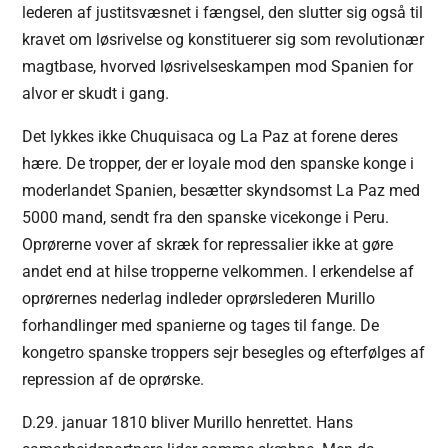
lederen af justitsvæsnet i fængsel, den slutter sig også til
kravet om løsrivelse og konstituerer sig som revolutionær
magtbase, hvorved løsrivelseskampen mod Spanien for
alvor er skudt i gang.
Det lykkes ikke Chuquisaca og La Paz at forene deres
hære. De tropper, der er loyale mod den spanske konge i
moderlandet Spanien, besætter skyndsomst La Paz med
5000 mand, sendt fra den spanske vicekonge i Peru.
Oprørerne vover af skræk for repressalier ikke at gøre
andet end at hilse tropperne velkommen. I erkendelse af
oprørernes nederlag indleder oprørslederen Murillo
forhandlinger med spanierne og tages til fange. De
kongetro spanske troppers sejr besegles og efterfølges af
repression af de oprørske.
D.29. januar 1810 bliver Murillo henrettet. Hans