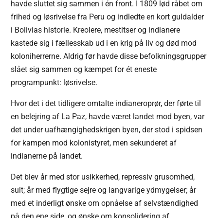
havde sluttet sig sammen i én front. I 1809 lød råbet om
frihed og løsrivelse fra Peru og indledte en kort guldalder
i Bolivias historie. Kreolere, mestitser og indianere
kastede sig i fællesskab ud i en krig på liv og død mod
koloniherrerne. Aldrig før havde disse befolkningsgrupper
slået sig sammen og kæmpet for ét eneste
programpunkt: løsrivelse.
Hvor det i det tidligere omtalte indianeroprør, der førte til
en belejring af La Paz, havde været landet mod byen, var
det under uafhængighedskrigen byen, der stod i spidsen
for kampen mod kolonistyret, men sekunderet af
indianerne på landet.
Det blev år med stor usikkerhed, repressiv grusomhed,
sult; år med flygtige sejre og langvarige ydmygelser; år
med et inderligt ønske om opnåelse af selvstændighed
på den ene side, og ønske om konsolidering af