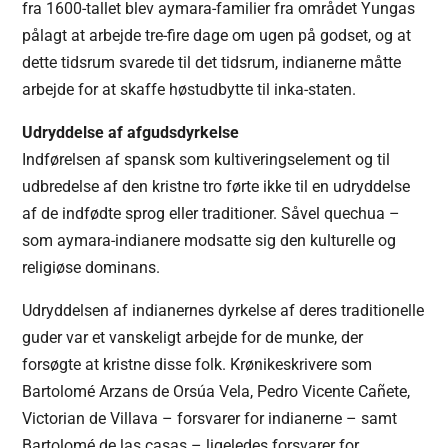
fra 1600-tallet blev aymara-familier fra området Yungas
pålagt at arbejde tre-fire dage om ugen på godset, og at
dette tidsrum svarede til det tidsrum, indianerne måtte
arbejde for at skaffe høstudbytte til inka-staten.
Udryddelse af afgudsdyrkelse
Indførelsen af spansk som kultiveringselement og til
udbredelse af den kristne tro førte ikke til en udryddelse
af de indfødte sprog eller traditioner. Såvel quechua –
som aymara-indianere modsatte sig den kulturelle og
religiøse dominans.
Udryddelsen af indianernes dyrkelse af deres traditionelle
guder var et vanskeligt arbejde for de munke, der
forsøgte at kristne disse folk. Krønikeskrivere som
Bartolomé Arzans de Orsúa Vela, Pedro Vicente Cañete,
Victorian de Villava – forsvarer for indianerne – samt
Bartolomé de las casas – ligeledes forsvarer for