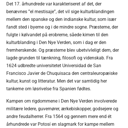
Det 17. århundrede var karakteriseret af det, der
benævnes ”el mestisaje”, det vil sige kulturblandingen
mellem den spanske og den indianske kultur, som især
fandt sted i byerne og i de mindre sogne. Præsterne, der
fulgte i kølvandet på erobrerne, såede kimen til den
kulturblanding i Den Nye Verden, som i dag er den
fremherskende. Og præsterne blev ubetvivleligt dem, der
lagde grunden til tænkning, filosofi og videnskab. Fra
1624 udbredte universitetet Universidad de San
Francisco Javier de Chuquisaca den centraleuropæiske
kultur, kunst og litteratur. Men det var samtidig her
tankerne om løsrivelse fra Spanien fødtes.
Kampen om rigdommene i Den Nye Verden involverede
militære ledere, guvernører, ærkebiskopper, godsejere og
andre feudalherrer. Fra 1564 og gennem mere end ét
århundrede var Potosí en slagmark for kampe mellem