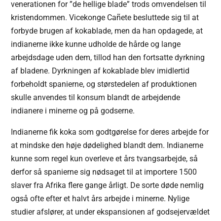
venerationen for ”de hellige blade” trods omvendelsen til
kristendommen. Vicekonge Cañete besluttede sig til at
forbyde brugen af kokablade, men da han opdagede, at
indianerne ikke kunne udholde de hårde og lange
arbejdsdage uden dem, tillod han den fortsatte dyrkning
af bladene. Dyrkningen af kokablade blev imidlertid
forbeholdt spanierne, og størstedelen af produktionen
skulle anvendes til konsum blandt de arbejdende
indianere i minerne og på godserne.
Indianerne fik koka som godtgørelse for deres arbejde for
at mindske den høje dødelighed blandt dem. Indianerne
kunne som regel kun overleve et års tvangsarbejde, så
derfor så spanierne sig nødsaget til at importere 1500
slaver fra Afrika flere gange årligt. De sorte døde nemlig
også ofte efter et halvt års arbejde i minerne. Nylige
studier afslører, at under ekspansionen af godsejervældet