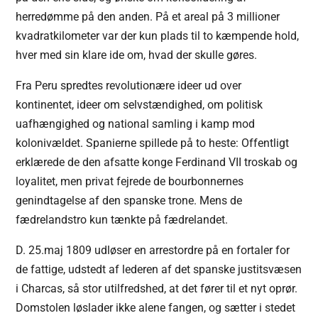
herredømme på den anden. På et areal på 3 millioner
kvadratkilometer var der kun plads til to kæmpende hold,
hver med sin klare ide om, hvad der skulle gøres.
Fra Peru spredtes revolutionære ideer ud over
kontinentet, ideer om selvstændighed, om politisk
uafhængighed og national samling i kamp mod
kolonivældet. Spanierne spillede på to heste: Offentligt
erklærede de den afsatte konge Ferdinand VII troskab og
loyalitet, men privat fejrede de bourbonnernes
genindtagelse af den spanske trone. Mens de
fædrelandstro kun tænkte på fædrelandet.
D. 25.maj 1809 udløser en arrestordre på en fortaler for
de fattige, udstedt af lederen af det spanske justitsvæsen
i Charcas, så stor utilfredshed, at det fører til et nyt oprør.
Domstolen løslader ikke alene fangen, og sætter i stedet