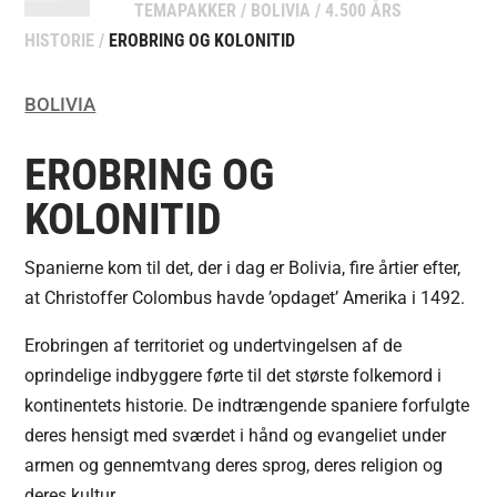
TEMAPAKKER
/
BOLIVIA
/
4.500 ÅRS
HISTORIE
/
EROBRING OG KOLONITID
BOLIVIA
EROBRING OG
KOLONITID
Spanierne kom til det, der i dag er Bolivia, fire årtier efter,
at Christoffer Colombus havde ’opdaget’ Amerika i 1492.
Erobringen af territoriet og undertvingelsen af de
oprindelige indbyggere førte til det største folkemord i
kontinentets historie. De indtrængende spaniere forfulgte
deres hensigt med sværdet i hånd og evangeliet under
armen og gennemtvang deres sprog, deres religion og
deres kultur.