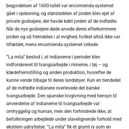
begyndelsen af 1600-tallet var encomienda-systemet
gået i opløsning, og størstedelen af jorden blev ejet af
private godsejere, der havde købt jorden af de indfødte.
Når de nye godsejere døde arvede deres efterkommere
jorden og så fremdeles i al evighed, hvilket altså ikke var
tilfældet, mens encomienda-systemet virkede.
”La mita” bestod i, at indianerne i perioder blev
indforskrevet til tvangsarbejde i minerne, i tøj – og
klædefremstilling og anden produktion, hvorefter de
kunne vende tilbage til deres landsbyer. Kun en tiendedel
af de indfødte indianere overlevede det barske
tvangsarbejde. Den spanske lovgivning med hensyn til
anvendelse af indianerne til tvangsarbejde var
omhyggelig og human, men den forhindrede ikke, at
befolkningen arbejdede under slavelignende forhold med
ekstrem udnyttelse. ”La mita” fik et grumt ry som en