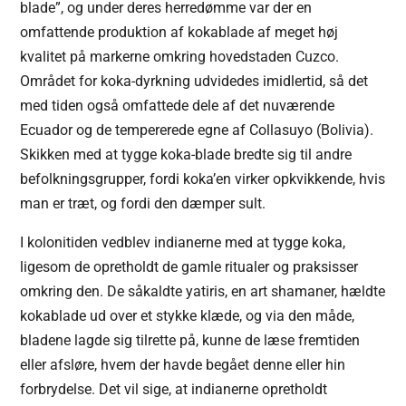
blade”, og under deres herredømme var der en
omfattende produktion af kokablade af meget høj
kvalitet på markerne omkring hovedstaden Cuzco.
Området for koka-dyrkning udvidedes imidlertid, så det
med tiden også omfattede dele af det nuværende
Ecuador og de tempererede egne af Collasuyo (Bolivia).
Skikken med at tygge koka-blade bredte sig til andre
befolkningsgrupper, fordi koka’en virker opkvikkende, hvis
man er træt, og fordi den dæmper sult.
I kolonitiden vedblev indianerne med at tygge koka,
ligesom de opretholdt de gamle ritualer og praksisser
omkring den. De såkaldte yatiris, en art shamaner, hældte
kokablade ud over et stykke klæde, og via den måde,
bladene lagde sig tilrette på, kunne de læse fremtiden
eller afsløre, hvem der havde begået denne eller hin
forbrydelse. Det vil sige, at indianerne opretholdt