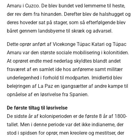
Amaru i Cuzco. De blev bundet ved lemmerne til heste,
der rev dem fra hinanden. Derefter blev de halshugget og
deres hoveder sat på stager, som så efterfølgende blev
båret gennem landsbyerne til skræk og advarsel.
Dette oprør anført af Vicekonge Túpac Katari og Túpac
Amaru var den største sociale mobilisering i kolonitiden.
At oprøret endte med nederlag skyldtes blandt andet
fraværet af en samlet ide hos anførerne samt militær
underlegenhed i forhold til modparten. Imidlertid blev
belejringen af La Paz en igangsætter af andre kampe til
opnåelse af en løsrivelse fra Spanien.
De første tiltag til løsrivelse
De sidste år af koloniperioden er de første 8 år af 1800-
tallet. Men i denne periode var det ikke indianerne, der
stod i spidsen for oprør, men kreolere og mestitser, der