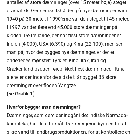
antallet af store dæmninger (over 15 meter høje) steget
dramatisk. Gennemsnitshøjden på nye dæmninger var i
1940 på 30 meter. I 1990’erne var den steget til 45 meter.
I 1997 var der flere end 45.000 store dæmninger på
kloden. De tre lande, der har flest store dæmninger er
Indien (4.000), USA (6.390) og Kina (22.100), men ser
man på, hvor der bygges nye dæmninger, er der et
anderledes mønster: Tyrkiet, Kina, Irak, Iran og
Grækenland bygger i øjeblikket flest dæmninger. I Kina
alene er der indenfor de sidste ti år bygget 38 store
dæmninger over floden Yangtze.
(se Grafik 1)
Hvorfor bygger man dæmninger?
Dæmninger, som dem der indgår i det indiske Narmada-
kompleks, har flere formål. Dæmningerne bygges for at
sikre vand til landbrugsproduktionen, for at kontrollere en