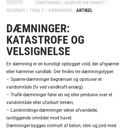
TEMAPAKKER
/
KAMPEN OM VANDET
/
GEOGRAFI
/
TEMA 2 – DÆMNINGER
/
ARTIKEL
DÆMNINGER:
KATASTROFE OG
VELSIGNELSE
En dæmning er en kunstigt opbygget vold, der afspærrer
eller hæmmer vandløb.
Der findes tre dæmningstyper:
– Spærre-dæmninger begrænser og opstuver et
vandområde (fx ved vandkraft-anlæg).
– Trafik-dæmninger fører en vej eller jernbane over et
vandområde eller ufarbart terræn,
– Landvindings-dæmninger sikrer afvandede,
lavtliggende områder mod havet.
Dæmninger bygges normalt af beton, sten og jord med