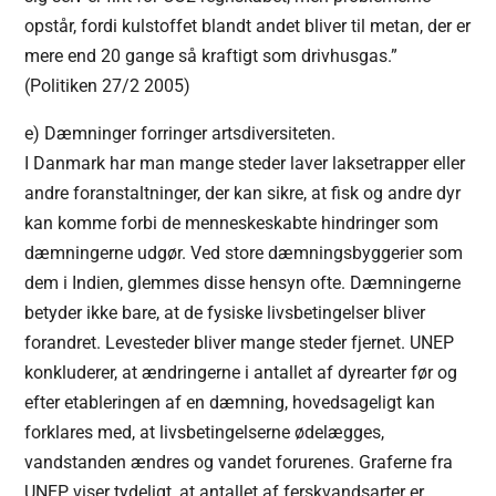
opstår, fordi kulstoffet blandt andet bliver til metan, der er
mere end 20 gange så kraftigt som drivhusgas.”
(Politiken 27/2 2005)
e) Dæmninger forringer artsdiversiteten.
I Danmark har man mange steder laver laksetrapper eller
andre foranstaltninger, der kan sikre, at fisk og andre dyr
kan komme forbi de menneskeskabte hindringer som
dæmningerne udgør. Ved store dæmningsbyggerier som
dem i Indien, glemmes disse hensyn ofte.
Dæmningerne
betyder ikke bare, at de fysiske livsbetingelser bliver
forandret. Levesteder bliver mange steder fjernet. UNEP
konkluderer, at ændringerne i antallet af dyrearter før og
efter etableringen af en dæmning, hovedsageligt kan
forklares med, at livsbetingelserne ødelægges,
vandstanden ændres og vandet forurenes. Graferne fra
UNEP viser tydeligt, at antallet af ferskvandsarter er