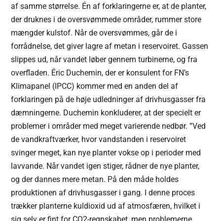
af samme størrelse.
Én af forklaringerne er, at de planter,
der druknes i de oversvømmede områder, rummer store
mængder kulstof. Når de oversvømmes, går de i
forrådnelse, det giver lagre af metan i reservoiret. Gassen
slippes ud, når vandet løber gennem turbinerne, og fra
overfladen.
Éric Duchemin, der er konsulent for FN’s
Klimapanel (IPCC) kommer med en anden del af
forklaringen på de høje udledninger af drivhusgasser fra
dæmningerne. Duchemin konkluderer, at der specielt er
problemer i områder med meget varierende nedbør. ”Ved
de vandkraftværker, hvor vandstanden i reservoiret
svinger meget, kan nye planter vokse op i perioder med
lavvande. Når vandet igen stiger, rådner de nye planter,
og der dannes mere metan. På den måde holdes
produktionen af drivhusgasser i gang. I denne proces
trækker planterne kuldioxid ud af atmosfæren, hvilket i
sig selv er fint for CO2-regnskabet, men problemerne