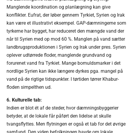
Manglende koordination og planlægning kan give
konflikter. Eufrat, der løber gennem Tyrkiet, Syrien og Irak
kan være et illustrativt eksempel. GAP-dæmningerne som
tyrkerne har bygget, har reduceret den mængde vand der
når til Syrien med op mod 60 %. Manglen på vand sætter
landbrugsproduktionen i Syrien og Irak under pres. Syrien
oplever udtørrede floder, manglende grundvand og
forurenet vand fra Tyrkiet. Mange bomuldsmarker i det
nordlige Syrien kan ikke længere dyrkes pga. mangel på
vand på de rigtige tidspunkter. I tørtiden tørrer Khabur-
floden simpelthen ud.
6. Kulturelle tab:
Indien er blot ét af de steder, hvor dæmningsbyggerier
betyder, at de lokale får påført den lidelse at skulle
tvangsflyttes. Men flytningen er også et tab for det øvrige
samfund. Den viden befolkningen havde om lokale