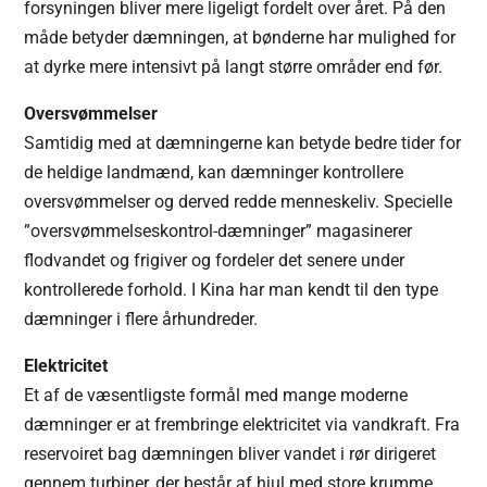
forsyningen bliver mere ligeligt fordelt over året. På den
måde betyder dæmningen, at bønderne har mulighed for
at dyrke mere intensivt på langt større områder end før.
Oversvømmelser
Samtidig med at dæmningerne kan betyde bedre tider for
de heldige landmænd, kan dæmninger kontrollere
oversvømmelser og derved redde menneskeliv. Specielle
”oversvømmelseskontrol-dæmninger” magasinerer
flodvandet og frigiver og fordeler det senere under
kontrollerede forhold. I Kina har man kendt til den type
dæmninger i flere århundreder.
Elektricitet
Et af de væsentligste formål med mange moderne
dæmninger er at frembringe elektricitet via vandkraft. Fra
reservoiret bag dæmningen bliver vandet i rør dirigeret
gennem turbiner, der består af hjul med store krumme