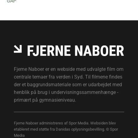
GAP
Fjerne Naboer er en webside med udvalgte film om
centrale temaer fra verden i Syd. Til filmene findes
der et baggrundsmateriale som er udarbejdet med
henblik på brug i undervisningssammenhænge -
primært på gymnasieniveau.
Fjerne Naboer administreres af Spor Media. Websiden blev
etableret med støtte fra Danidas oplysningsbevilling. © Spor
Media