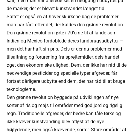
salt, men man har allerede set en nedgang i udbyttet på
de marker, der er blevet kunstvandet længst tid.
Saltet er også én af hovedskurkene bag de problemer
man har fået efter det, der kaldes den grønne revolution.
Den grønne revolution førte i 70’erne til at lande som
Indien og Mexico fordoblede deres landbrugsudbytter –
men det har haft sin pris. Dels er der nu problemer med
tilsaltning og forurening fra sprøjtemidler, dels har det
øget den økonomiske ulighed. Dem, der ikke har råd til de
nødvendige pesticider og specielle typer afgrøder, får
fortsat dårligere udbytte end dem, der har råd til at bruge
teknologierne.
Den grønne revolution byggede på udviklingen af nye
sorter af ris og majs til områder med god jord og rigelig
regn. Traditionelle afgrøder, der bedre kan tåle tørke og
ikke kræver kunstvanding blev afløst af de nye
højtydende, men også krævende, sorter. Store områder af