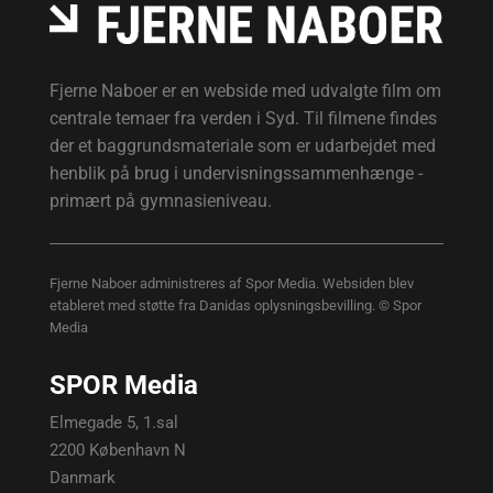
Fjerne Naboer er en webside med udvalgte film om
centrale temaer fra verden i Syd. Til filmene findes
der et baggrundsmateriale som er udarbejdet med
henblik på brug i undervisningssammenhænge -
primært på gymnasieniveau.
Fjerne Naboer administreres af Spor Media. Websiden blev
etableret med støtte fra Danidas oplysningsbevilling. © Spor
Media
SPOR Media
Elmegade 5, 1.sal
2200 København N
Danmark