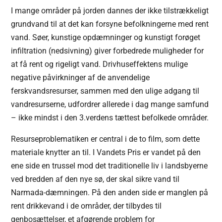
I mange områder på jorden dannes der ikke tilstrækkeligt
grundvand til at det kan forsyne befolkningerne med rent
vand. Søer, kunstige opdæmninger og kunstigt forøget
infiltration (nedsivning) giver forbedrede muligheder for
at få rent og rigeligt vand. Drivhuseffektens mulige
negative påvirkninger af de anvendelige
ferskvandsresurser, sammen med den ulige adgang til
vandresurserne, udfordrer allerede i dag mange samfund
– ikke mindst i den 3.verdens tættest befolkede områder.
Resurseproblematiken er central i de to film, som dette
materiale knytter an til. I Vandets Pris er vandet på den
ene side en trussel mod det traditionelle liv i landsbyerne
ved bredden af den nye sø, der skal sikre vand til
Narmada-dæmningen. På den anden side er manglen på
rent drikkevand i de områder, der tilbydes til
genbosættelser, et afgørende problem for