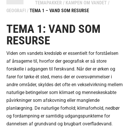
TEMAPAKKER
/
KAMPEN OM VANDET
/
GEOGRAFI
/
TEMA 1 – VAND SOM RESURSE
TEMA 1: VAND SOM
RESURSE
Viden om vandets kredsløb er essentielt for forståelsen
af årsagerne til, hvorfor der geografisk er så store
forskelle i adgangen til ferskvand. Når der er ørken og
farer for tørke ét sted, mens der er oversvømmelser i
andre områder, skyldes det ofte en vekselvirkning mellem
naturlige betingelser som klimaet og menneskeskabte
påvirkninger som afskovning eller manglende
planlægning. De naturlige forhold; klimaforhold, nedbør
og fordampning er samtidig udgangspunkterne for
dannelsen af grundvand og brugbart overfladevand.