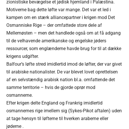
zionistiske bevægelse et jødisk hjemland i Palæstina.
Motiverne bag dette løfte var mange. Det var et led i
kampen om en stærk alliancepartner i krigen mod Det
Osmanniske Rige – der omfattede store dele af
Mellemøsten – men det handlede også om at få adgang
til de velhavende amerikanske og engelske jøders
ressourcer, som englænderne havde brug for til at dække
krigens udgifter.
Balfour’s løfte stred imidlertid imod de løfter, der var givet
til arabiske nationalister. De var blevet lovet oprettelsen
af en selvstændig arabisk nation bl.a. omfattende det
samme territorie – hvis de gjorde oprør mod
osmannerne.
Efter krigen delte England og Frankrig imidlertid
osmannernes rige imellem sig (Sykes-Pikot aftalen) uden
at tage hensyn til løfterne til hverken araberne eller
jøderne .