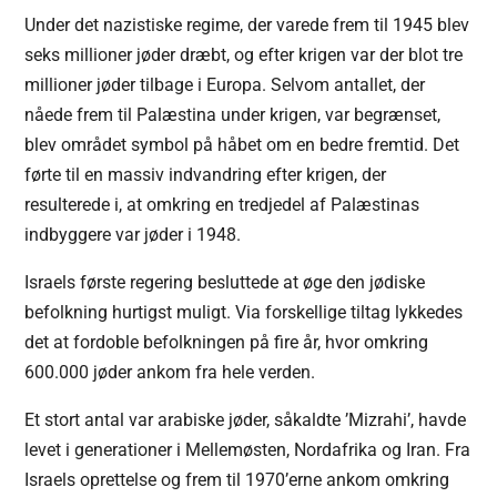
Under det nazistiske regime, der varede frem til 1945 blev
seks millioner jøder dræbt, og efter krigen var der blot tre
millioner jøder tilbage i Europa. Selvom antallet, der
nåede frem til Palæstina under krigen, var begrænset,
blev området symbol på håbet om en bedre fremtid. Det
førte til en massiv indvandring efter krigen, der
resulterede i, at omkring en tredjedel af Palæstinas
indbyggere var jøder i 1948.
Israels første regering besluttede at øge den jødiske
befolkning hurtigst muligt. Via forskellige tiltag lykkedes
det at fordoble befolkningen på fire år, hvor omkring
600.000 jøder ankom fra hele verden.
Et stort antal var arabiske jøder, såkaldte ’Mizrahi’, havde
levet i generationer i Mellemøsten, Nordafrika og Iran. Fra
Israels oprettelse og frem til 1970’erne ankom omkring