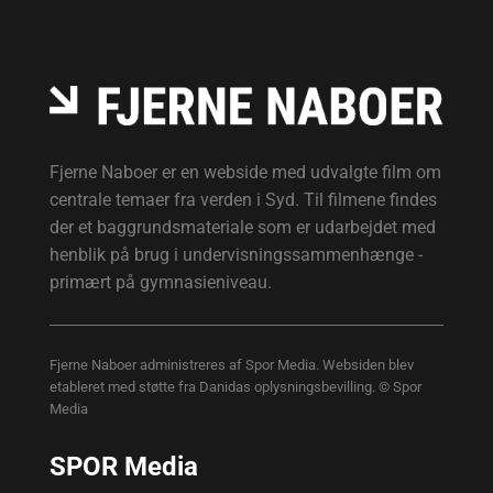
Fjerne Naboer er en webside med udvalgte film om
centrale temaer fra verden i Syd. Til filmene findes
der et baggrundsmateriale som er udarbejdet med
henblik på brug i undervisningssammenhænge -
primært på gymnasieniveau.
Fjerne Naboer administreres af Spor Media. Websiden blev
etableret med støtte fra Danidas oplysningsbevilling. © Spor
Media
SPOR Media