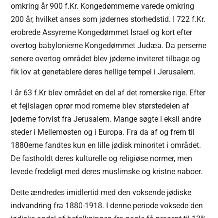
omkring år 900 f.Kr. Kongedømmerne varede omkring
200 år, hvilket anses som jødernes storhedstid. I 722 f.Kr.
erobrede Assyrerne Kongedømmet Israel og kort efter
overtog babylonierne Kongedømmet Judæa. Da perserne
senere overtog området blev jøderne inviteret tilbage og
fik lov at genetablere deres hellige tempel i Jerusalem.
I år 63 f.Kr blev området en del af det romerske rige. Efter
et fejlslagen oprør mod romerne blev størstedelen af
jøderne forvist fra Jerusalem. Mange søgte i eksil andre
steder i Mellemøsten og i Europa. Fra da af og frem til
1880erne fandtes kun en lille jødisk minoritet i området.
De fastholdt deres kulturelle og religiøse normer, men
levede fredeligt med deres muslimske og kristne naboer.
Dette ændredes imidlertid med den voksende jødiske
indvandring fra 1880-1918. I denne periode voksede den