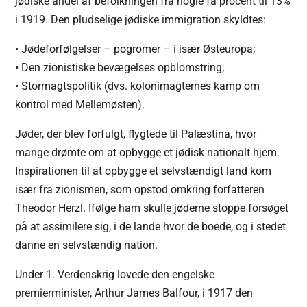
jødiske andel af befolkningen fra nogle få procent til 13%
i 1919. Den pludselige jødiske immigration skyldtes:
• Jødeforfølgelser – pogromer – i især Østeuropa;
• Den zionistiske bevægelses opblomstring;
• Stormagtspolitik (dvs. kolonimagternes kamp om
kontrol med Mellemøsten).
Jøder, der blev forfulgt, flygtede til Palæstina, hvor
mange drømte om at opbygge et jødisk nationalt hjem.
Inspirationen til at opbygge et selvstændigt land kom
især fra zionismen, som opstod omkring forfatteren
Theodor Herzl. Ifølge ham skulle jøderne stoppe forsøget
på at assimilere sig, i de lande hvor de boede, og i stedet
danne en selvstændig nation.
Under 1. Verdenskrig lovede den engelske
premierminister, Arthur James Balfour, i 1917 den