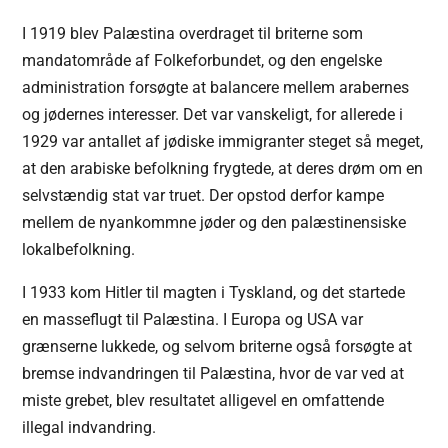
I 1919 blev Palæstina overdraget til briterne som
mandatområde af Folkeforbundet, og den engelske
administration forsøgte at balancere mellem arabernes
og jødernes interesser. Det var vanskeligt, for allerede i
1929 var antallet af jødiske immigranter steget så meget,
at den arabiske befolkning frygtede, at deres drøm om en
selvstændig stat var truet. Der opstod derfor kampe
mellem de nyankommne jøder og den palæstinensiske
lokalbefolkning.
I 1933 kom Hitler til magten i Tyskland, og det startede
en masseflugt til Palæstina. I Europa og USA var
grænserne lukkede, og selvom briterne også forsøgte at
bremse indvandringen til Palæstina, hvor de var ved at
miste grebet, blev resultatet alligevel en omfattende
illegal indvandring.