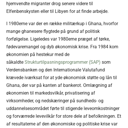
hjemvendte migranter drog senere videre til
Elfenbenskysten eller til Libyen for at finde arbejde.
I 1980erne var der en række militærkup i Ghana, hvorfor
mange ghanesere flygtede på grund af politisk
forfølgelse. Ligeledes var 1980erne præget af tørke,
fødevaremangel og dyb økonomisk krise. Fra 1984 kom
økonomien på hestekur med de
såkaldte
Strukturtilpasningsprogrammer (SAP)
som
Verdensbanken og den Internationale Valutafund
krævede iværksat for at yde økonomisk støtte og lån til
Ghana, der var på kanten af bankerot. Omlægning af
økonomien til markedsvilkår, privatisering af
virksomheder, og nedskæringer på sundheds- og
uddannelsesområdet førte til stigende leveomkostninger
og forværrede levevilkår for store dele af befolkningen. Et
af resultaterne af den økonomiske og politiske krise var