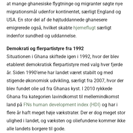
at mange ghanesiske flygtninge og migranter søgte nye
migrationsmål udenfor kontinentet, særligt England og
USA. En stor del af de højtuddannede ghanesere
emigrerede også, hvilket skabte
hjerneflugt
særligt
indenfor sundhed og uddannelse.
Demokrati og flerpartistyre fra 1992
Situationen i Ghana skiftede igen i 1992, hvor der blev
etableret demokratisk flerpartistyre med valg hver fjerde
år. Siden 1990’erne har landet været stabilt og med
stigende økonomisk udvikling, særligt fra 2007, hvor der
blev fundet olie ud fra Ghanas kyst. I 2010 rykkede
Ghana fra kategorien lavindkomst til mellemindkomst
land på
FNs human development index (HDI)
og har i
flere år haft meget høje vækstrater. Der er dog meget stor
ulighed i landet, og væksten og oliefundene kommer ikke
alle landets borgere til gode.