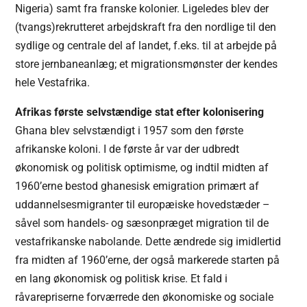
Nigeria) samt fra franske kolonier. Ligeledes blev der
(tvangs)rekrutteret arbejdskraft fra den nordlige til den
sydlige og centrale del af landet, f.eks. til at arbejde på
store jernbaneanlæg; et migrationsmønster der kendes
hele Vestafrika.
Afrikas første selvstændige stat efter kolonisering
Ghana blev selvstændigt i 1957 som den første
afrikanske koloni. I de første år var der udbredt
økonomisk og politisk optimisme, og indtil midten af
1960’erne bestod ghanesisk emigration primært af
uddannelsesmigranter til europæiske hovedstæder –
såvel som handels- og sæsonpræget migration til de
vestafrikanske nabolande. Dette ændrede sig imidlertid
fra midten af 1960’erne, der også markerede starten på
en lang økonomisk og politisk krise. Et fald i
råvarepriserne forværrede den økonomiske og sociale