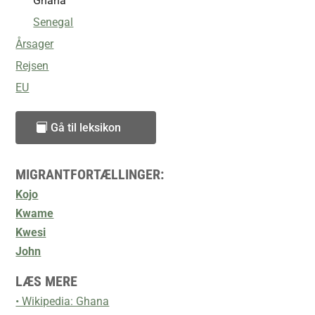
Ghana
Senegal
Årsager
Rejsen
EU
Gå til leksikon
MIGRANTFORTÆLLINGER:
Kojo
Kwame
Kwesi
John
LÆS MERE
• Wikipedia: Ghana