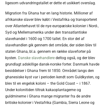
ligesom udvandringstallet er dette et usikkert overslag.
Migration fra Ghana har en lang historie. Millioner af
afrikanske slaver blev købt i Vestafrika og transporteret
over Atlanterhavet til de nye europæiske kolonier i Nord-,
Syd og Mellemamerika under den transatlantiske
slavehandel i 1600 og 1700 tallet. En stor del af
slavehandlen gik gennem det område, der siden blev til
staten Ghana, bl.a. gennem en række slaveforter på
kysten.
Danske slavehandlere
deltog også, og der blev
grundlagt adskillige dansk-norske forter. Danmark havde
besiddelser i Ghana frem til 1850. Området langs den
ghanesiske kyst var i perioden kendt som Guldkysten, og
blev til en engelsk koloni – the Gold Coast – i 1867.
Under kolonitiden tiltrak kakaoplantagerne og
guldminerne i Ghana mange migranter fra de andre
britiske kolonier i Vestafrika (Gambia, Sierra Leone og