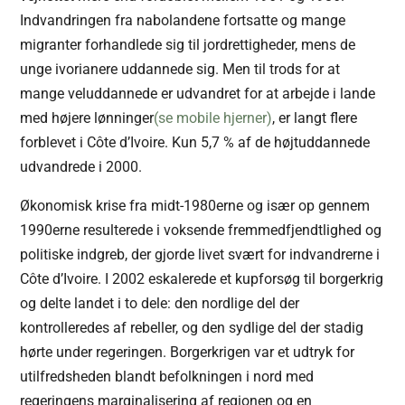
Indvandringen fra nabolandene fortsatte og mange
migranter forhandlede sig til jordrettigheder, mens de
unge ivorianere uddannede sig. Men til trods for at
mange veluddannede er udvandret for at arbejde i lande
med højere lønninger
(se mobile hjerner)
, er langt flere
forblevet i Côte d’Ivoire. Kun 5,7 % af de højtuddannede
udvandrede i 2000.
Økonomisk krise fra midt-1980erne og især op gennem
1990erne resulterede i voksende fremmedfjendtlighed og
politiske indgreb, der gjorde livet svært for indvandrerne i
Côte d’Ivoire. I 2002 eskalerede et kupforsøg til borgerkrig
og delte landet i to dele: den nordlige del der
kontrolleredes af rebeller, og den sydlige del der stadig
hørte under regeringen. Borgerkrigen var et udtryk for
utilfredsheden blandt befolkningen i nord med
regeringens marginalisering af regionen og en