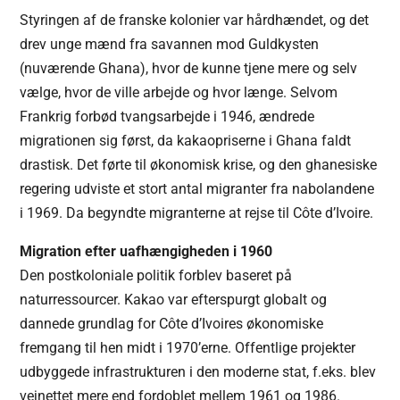
Styringen af de franske kolonier var hårdhændet, og det
drev unge mænd fra savannen mod Guldkysten
(nuværende Ghana), hvor de kunne tjene mere og selv
vælge, hvor de ville arbejde og hvor længe. Selvom
Frankrig forbød tvangsarbejde i 1946, ændrede
migrationen sig først, da kakaopriserne i Ghana faldt
drastisk. Det førte til økonomisk krise, og den ghanesiske
regering udviste et stort antal migranter fra nabolandene
i 1969. Da begyndte migranterne at rejse til Côte d’Ivoire.
Migration efter uafhængigheden i 1960
Den postkoloniale politik forblev baseret på
naturressourcer. Kakao var efterspurgt globalt og
dannede grundlag for Côte d’Ivoires økonomiske
fremgang til hen midt i 1970’erne. Offentlige projekter
udbyggede infrastrukturen i den moderne stat, f.eks. blev
vejnettet mere end fordoblet mellem 1961 og 1986.