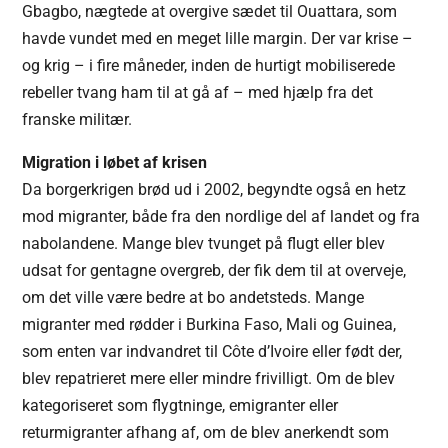
Gbagbo, nægtede at overgive sædet til Ouattara, som
havde vundet med en meget lille margin. Der var krise –
og krig – i fire måneder, inden de hurtigt mobiliserede
rebeller tvang ham til at gå af – med hjælp fra det
franske militær.
Migration i løbet af krisen
Da borgerkrigen brød ud i 2002, begyndte også en hetz
mod migranter, både fra den nordlige del af landet og fra
nabolandene. Mange blev tvunget på flugt eller blev
udsat for gentagne overgreb, der fik dem til at overveje,
om det ville være bedre at bo andetsteds. Mange
migranter med rødder i Burkina Faso, Mali og Guinea,
som enten var indvandret til Côte d’Ivoire eller født der,
blev repatrieret mere eller mindre frivilligt. Om de blev
kategoriseret som flygtninge, emigranter eller
returmigranter afhang af, om de blev anerkendt som