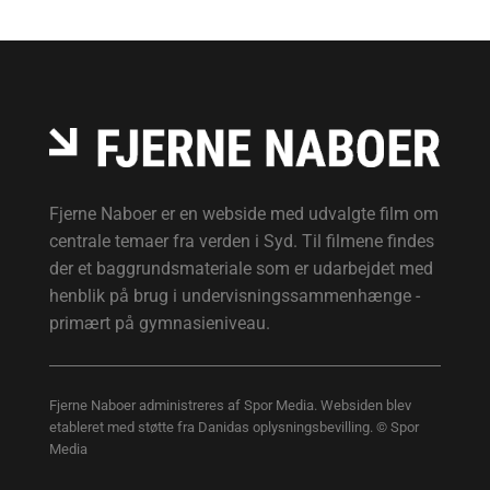
Fjerne Naboer er en webside med udvalgte film om
centrale temaer fra verden i Syd. Til filmene findes
der et baggrundsmateriale som er udarbejdet med
henblik på brug i undervisningssammenhænge -
primært på gymnasieniveau.
Fjerne Naboer administreres af Spor Media. Websiden blev
etableret med støtte fra Danidas oplysningsbevilling. © Spor
Media