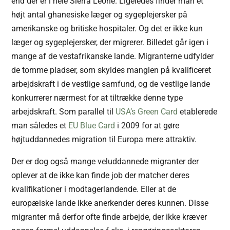
end der er i hele Sierra Leone. Ligeledes finder man et
højt antal ghanesiske læger og sygeplejersker på
amerikanske og britiske hospitaler. Og det er ikke kun
læger og sygeplejersker, der migrerer. Billedet går igen i
mange af de vestafrikanske lande. Migranterne udfylder
de tomme pladser, som skyldes manglen på kvalificeret
arbejdskraft i de vestlige samfund, og de vestlige lande
konkurrerer nærmest for at tiltrække denne type
arbejdskraft. Som parallel til
USA’s Green Card
etablerede
man således et
EU Blue Card
i 2009 for at gøre
højtuddannedes migration til Europa mere attraktiv.
Der er dog også mange veluddannede migranter der
oplever at de ikke kan finde job der matcher deres
kvalifikationer i modtagerlandende. Eller at de
europæiske lande ikke anerkender deres kunnen. Disse
migranter må derfor ofte finde arbejde, der ikke kræver