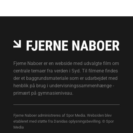
Fjerne Naboer er en webside med udvalgte film om
centrale temaer fra verden i Syd. Til filmene findes
der et baggrundsmateriale som er udarbejdet med
henblik på brug i undervisningssammenhænge -
primært på gymnasieniveau.
Fjerne Naboer administreres af Spor Media. Websiden blev
etableret med støtte fra Danidas oplysningsbevilling. © Spor
Media