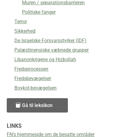
Muren / separationsbarrieren
Politiske fanger
Terror
Sikkerhed
De Israelske Forsvarsstyrker (IDF)
Palæstinensiske væbnede grupper
Libanonkrigene og Hizbollah
Fredsprocessen
Fredsbevægelser
Boykot-bevægelsen
Gå til leksikon
LINKS
FN’s hjemmeside om de besatte områder