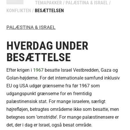
TEMAPAKKER
/
PALÆSTINA & ISRAEL
/
KONFLIKTEN
/
BESÆTTELSEN
PALÆSTINA & ISRAEL
HVERDAG UNDER
BESÆTTELSE
Efter krigen i
1967
besatte Israel Vestbredden, Gaza og
Golan-højderne. For det internationale samfund inklusiv
EU og USA udgør grænserne fra før 1967 som
udgangspunkt grænserne for en fremtidig
palæstinensisk stat. For mange israelere, særligt
højrefløjen, betragtes områderne ikke som besatte, men
betegnes som ’omstridte’. For mange palæstinensere er
det, der i dag er Israel, også besat område.