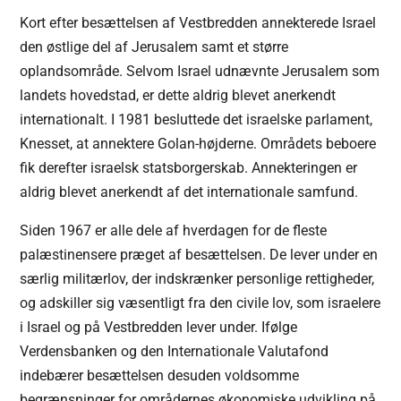
Kort efter besættelsen af Vestbredden annekterede Israel
den østlige del af Jerusalem samt et større
oplandsområde. Selvom Israel udnævnte Jerusalem som
landets hovedstad, er dette aldrig blevet anerkendt
internationalt. I 1981 besluttede det israelske parlament,
Knesset, at annektere Golan-højderne. Områdets beboere
fik derefter israelsk statsborgerskab. Annekteringen er
aldrig blevet anerkendt af det internationale samfund.
Siden 1967 er alle dele af hverdagen for de fleste
palæstinensere præget af besættelsen. De lever under en
særlig militærlov, der indskrænker personlige rettigheder,
og adskiller sig væsentligt fra den civile lov, som israelere
i Israel og på Vestbredden lever under. Ifølge
Verdensbanken og den Internationale Valutafond
indebærer besættelsen desuden voldsomme
begrænsninger for områdernes økonomiske udvikling på