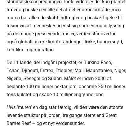
standse ørkenspredningen. Indtil videre er der kun plantet
træer og buske i en lille del af det enorme område, men
muren har allerede skabt indtægter og beskæftigelse til
tusindvis af mennesker og vist sig som en mulig løsning
på de mange presserende trusler, verden står overfor
også globalt: især klimaforandringer, tørke, hungersnød,
konflikter og migration.
De 11 lande, der indgår i projektet, er Burkina Faso,
Tchad, Djibouti, Eritrea, Etiopien, Mali, Mauretanien, Niger,
Nigeria, Senegal og Sudan. Målet er inden 2030 at
beplante 100 millioner hektar jord, opsamle 250 millioner
tons kulstof og skabe 10 millioner grønne jobs.
Hvis
’muren’ en dag står færdig, vil den være den største
levende struktur på jorden, tre gange større end Great
Barrier Reef – og et nyt verdensunder.