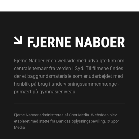
Fjerne Naboer er en webside med udvalgte film om
centrale temaer fra verden i Syd. Til filmene findes
der et baggrundsmateriale som er udarbejdet med
henblik på brug i undervisningssammenhænge -
primært på gymnasieniveau.
Fjerne Naboer administreres af Spor Media. Websiden blev
etableret med støtte fra Danidas oplysningsbevilling. © Spor
Media