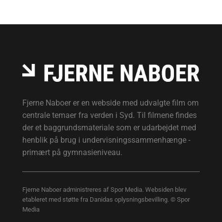
Fjerne Naboer er en webside med udvalgte film om
centrale temaer fra verden i Syd. Til filmene findes
der et baggrundsmateriale som er udarbejdet med
henblik på brug i undervisningssammenhænge -
primært på gymnasieniveau.
Fjerne Naboer administreres af Spor Media. Websiden blev
etableret med støtte fra Danidas oplysningsbevilling. © Spor
Media