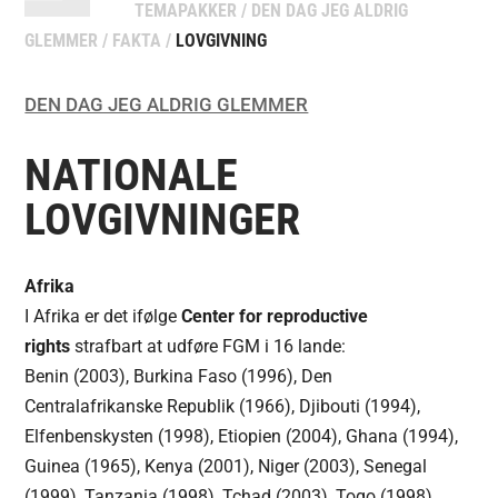
TEMAPAKKER
/
DEN DAG JEG ALDRIG
GLEMMER
/
FAKTA
/
LOVGIVNING
DEN DAG JEG ALDRIG GLEMMER
NATIONALE
LOVGIVNINGER
Afrika
I Afrika er det ifølge
Center for reproductive
rights
strafbart at udføre FGM i 16 lande:
Benin (2003), Burkina Faso (1996), Den
Centralafrikanske Republik (1966), Djibouti (1994),
Elfenbenskysten (1998), Etiopien (2004), Ghana (1994),
Guinea (1965), Kenya (2001), Niger (2003), Senegal
(1999), Tanzania (1998), Tchad (2003), Togo (1998),