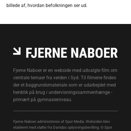
billede af, hvordan befolkningen ser ud.
Fjerne Naboer er en webside med udvalgte film om
centrale temaer fra verden i Syd. Til filmene findes
der et baggrundsmateriale som er udarbejdet med
henblik på brug i undervisningssammenhænge -
primært på gymnasieniveau.
Fjerne Naboer administreres af Spor Media. Websiden blev
etableret med støtte fra Danidas oplysningsbevilling. © Spor