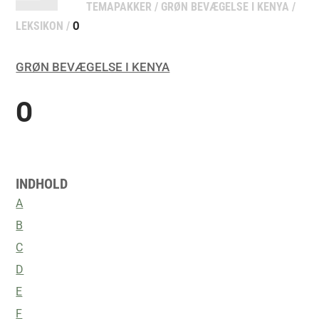
TEMAPAKKER
/
GRØN BEVÆGELSE I KENYA
/
LEKSIKON
/
O
GRØN BEVÆGELSE I KENYA
O
INDHOLD
A
B
C
D
E
F