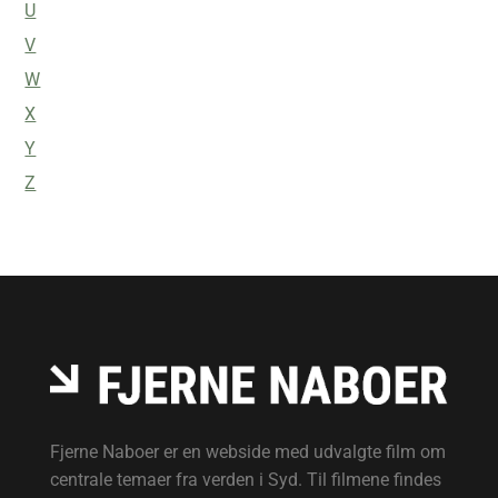
U
V
W
X
Y
Z
Fjerne Naboer er en webside med udvalgte film om
centrale temaer fra verden i Syd. Til filmene findes