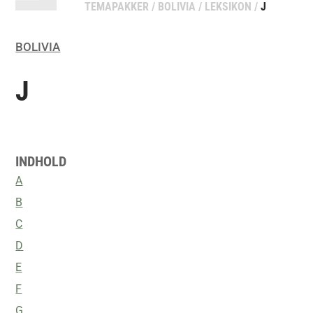
TEMAPAKKER
/
BOLIVIA
/
LEKSIKON
/
J
BOLIVIA
J
INDHOLD
A
B
C
D
E
F
G