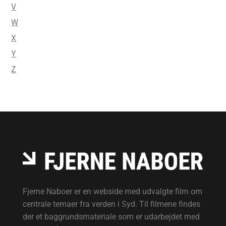
V
W
X
Y
Z
Fjerne Naboer er en webside med udvalgte film om
centrale temaer fra verden i Syd. Til filmene findes
der et baggrundsmateriale som er udarbejdet med