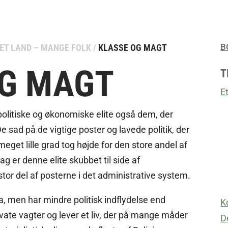
B
ET LAND – MANGE FOLK
/
KLASSE OG MAGT
OG MAGT
T
E
politiske og økonomiske elite også dem, der
e sad på de vigtige poster og lavede politik, der
meget lille grad tog højde for den store andel af
dag er denne elite skubbet til side af
stor del af posterne i det administrative system.
ia, men har mindre politisk indflydelse end
K
ivate vagter og lever et liv, der på mange måder
D