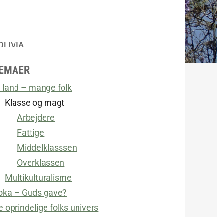
OLIVIA
EMAER
t land – mange folk
Klasse og magt
Arbejdere
Fattige
Middelklasssen
Overklassen
Multikulturalisme
oka – Guds gave?
e oprindelige folks univers