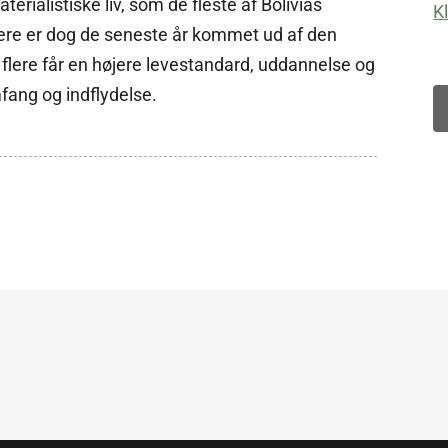
terialistiske liv, som de fleste af Bolivias
K
nere er dog de seneste år kommet ud af den
 flere får en højere levestandard, uddannelse og
fang og indflydelse.