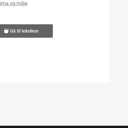
lima og miljø
Gå til leksikon