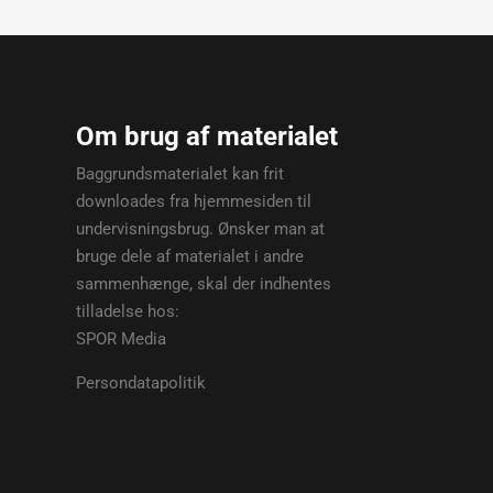
Om brug af materialet
Baggrundsmaterialet kan frit
downloades fra hjemmesiden til
undervisningsbrug. Ønsker man at
bruge dele af materialet i andre
sammenhænge, skal der indhentes
tilladelse hos:
SPOR Media
Persondatapolitik