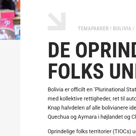
TEMAPAKKER
/
BOLIVIA
/
DE OPRIN
FOLKS UN
Bolivia er officilt en ’Plurinational St
med kollektive rettigheder, ret til au
Knap halvdelen af alle bolivianere ide
Quechua og Aymara i højlandet og Ch
Oprindelige folks territorier (TIOCs) 