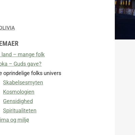
OLIVIA
EMAER
t land – mange folk
oka – Guds gave?
e oprindelige folks univers
Skabelsesmyten
Kosmologien
Gensidighed
Spiritualiteten
lima og miljø