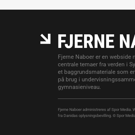
Fjerne Naboer er en webside 
centrale temaer fra verden i Sy
et baggrundsmateriale som er
på brug i undervisningssamm
gymnasieniveau.
Fjerne Naboer administreres af Spor Media. 
fra Danidas oplysningsbevilling. © Spor Medi