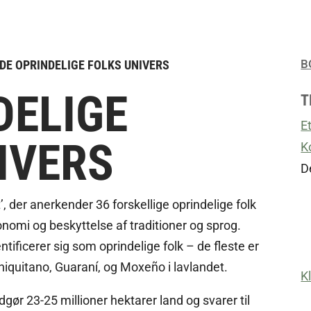
B
DE OPRINDELIGE FOLKS UNIVERS
DELIGE
T
E
IVERS
K
D
at’, der anerkender 36 forskellige oprindelige folk
tonomi og beskyttelse af traditioner og sprog.
ntificerer sig som oprindelige folk – de fleste er
iquitano, Guaraní, og Moxeño i lavlandet.
K
udgør 23-25 millioner hektarer land og svarer til