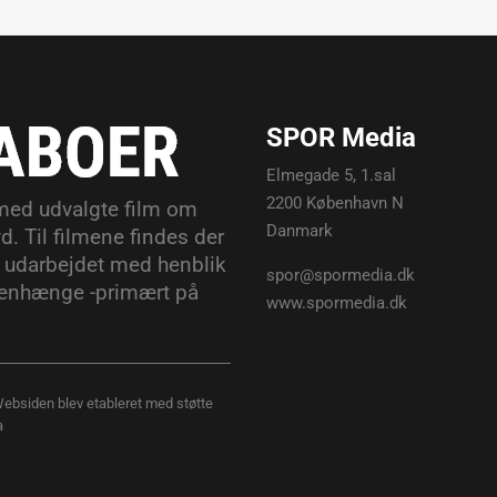
SPOR Media
Elmegade 5, 1.sal
2200 København N
med udvalgte film om
Danmark
d. Til filmene findes der
 udarbejdet med henblik
spor@spormedia.dk
enhænge -primært på
www.spormedia.dk
Websiden blev etableret med støtte
a