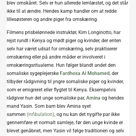
blev omskåret. Selv er hun allerede lemlæstet, og det står
ikke til at ændre. Hendes kamp handler om at redde
lillesøsteren og andre piger fra omskæring.
Filmens prisbelønnede instruktør, Kim Longinotto, har
rejst rundt i Kenya og mødt piger og kvinder, der enten
selv har været udsat for omskæring, selv praktiserer
omskæring eller på andre måder er involveret i
omskæringsritualerne. Hun følger blandt andet den
somaliske sygeplejerske
Fardhosa Al Mohamed
, der
tilbyder rådgivning til yngre somaliske piger og kvinder,
som er emigreret eller flygtet til Kenya. Eksempelvis
rådgiver hun det unge somaliske par,
Amina
og hendes
mand Yasin. Som barn blev Amina syet
sammen
(infibulation)
, og nu kan det nygifte par ikke
gennemføre et normalt samleje, før den unge kvinde er
blevet genåbnet, men Yasin vil følge traditionen og selv