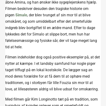
åbne Amina, og han ønsker ikke sygeplejerskens hjælp.
Filmen beskriver desuden den tragiske historie om
pigen
Simalo
, der blev tvunget af sin mor til at blive
omskåret, og som umiddelbart efter det smertefulde
indgreb blev bortgiftet til en ældre mand. Efter to dage
lykkedes det for Simalo at slippe bort, men hun har
følelsesmæssige og fysiske sår, der vil tage meget lang
tid at hele.
Filmen indeholder dog også positive eksempler på, at det
nytter at kæmpe. I et landsby samfund har nogle piger
taget tilflugt på en lokal kostskole. De lægger sag an
mod deres forældre for at få dem til at ophøre med
traditionen, og i storbyen får lille Fouzia sin mor til at
love, at lillesøsteren aldrig vil blive udsat for omskæring.
Med filmen går Kim Longinotto tæt på en tradition, som
tusindvis af kvinder oplever som et smertefuldt og