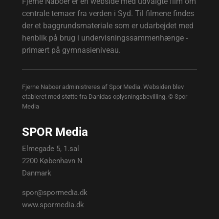
Fjerne Naboer er en webside med udvalgte film om
centrale temaer fra verden i Syd. Til filmene findes
der et baggrundsmateriale som er udarbejdet med
henblik på brug i undervisningssammenhænge -
primært på gymnasieniveau.
Fjerne Naboer administreres af Spor Media. Websiden blev
etableret med støtte fra Danidas oplysningsbevilling. © Spor
Media
SPOR Media
Elmegade 5, 1.sal
2200 København N
Danmark
spor@spormedia.dk
www.spormedia.dk