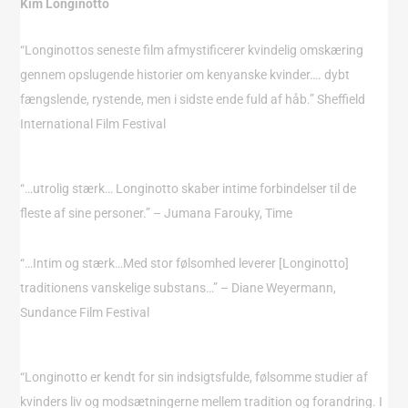
Kim Longinotto
“Longinottos seneste film afmystificerer kvindelig omskæring
gennem opslugende historier om kenyanske kvinder…. dybt
fængslende, rystende, men i sidste ende fuld af håb.”
Sheffield
International Film Festival
“…utrolig stærk… Longinotto skaber intime forbindelser til de
fleste af sine personer.” – Jumana Farouky, Time
“…Intim og stærk…Med stor følsomhed leverer [Longinotto]
traditionens vanskelige substans…” – Diane Weyermann,
Sundance Film Festival
“Longinotto er kendt for sin indsigtsfulde, følsomme studier af
kvinders liv og modsætningerne mellem tradition og forandring. I